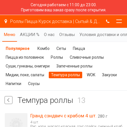
Сегодня работаем с 11:00 до 23:00.
Приготовим ваш заказ сразу после открытия.
Роллы Пицца Курск доставка | Сытый & Добрый
Меню
АКЦИИ %
О нас
Отзывы
Условия доставки и оп
Популярное
Комбо
Сеты
Пицца
Пицца из половинок
Роллы
Сливочные роллы
Суши, гунканы, онигири
Запеченные роллы
Мидии, поке, салаты
Темпура роллы
WOK
Закуски
Напитки
Соусы
Темпура роллы
13
Гранд сэндвич с крабом 4 шт.
280 г
4 шт.
Рис, нори, масаго красная, соус спайси, снежный краб