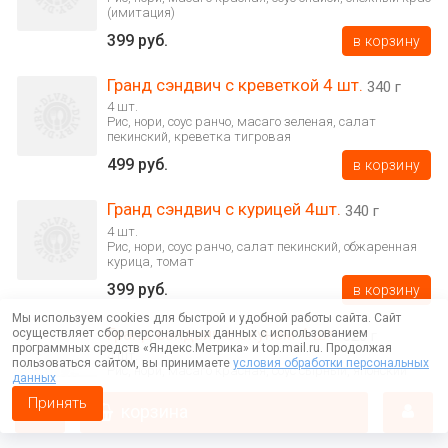
(имитация)
399 руб.
в корзину
Гранд сэндвич с креветкой 4 шт.
340 г
4 шт.
Рис, нори, соус ранчо, масаго зеленая, салат
пекинский, креветка тигровая
499 руб.
в корзину
Гранд сэндвич с курицей 4шт.
340 г
4 шт.
Рис, нори, соус ранчо, салат пекинский, обжаренная
курица, томат
399 руб.
в корзину
Мы используем cookies для быстрой и удобной работы сайта. Сайт
Гранд сэндвич с окунем 4 шт.
осуществляет сбор персональных данных с использованием
320 г
программных средств «Яндекс.Метрика» и top.mail.ru. Продолжая
4 шт.
пользоваться сайтом, вы принимаете
условия обработки персональных
Рис, нори, масаго красная, соус сырный, японский
данных
омлет тамаго, окунь
Принять
корзина
449 руб.
в корзину