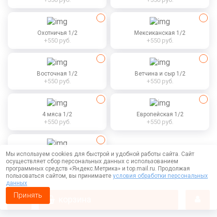
Охотничья 1/2
Мексиканская 1/2
+550 руб.
+550 руб.
Восточная 1/2
Ветчина и сыр 1/2
+550 руб.
+550 руб.
4 мяса 1/2
Европейская 1/2
+550 руб.
+550 руб.
Мы используем cookies для быстрой и удобной работы сайта. Сайт
BBQ 1/2
осуществляет сбор персональных данных с использованием
+550 руб.
программных средств «Яндекс.Метрика» и top.mail.ru. Продолжая
пользоваться сайтом, вы принимаете
условия обработки персональных
данных
550 руб.
40 см
выберите опции
Принять
корзина