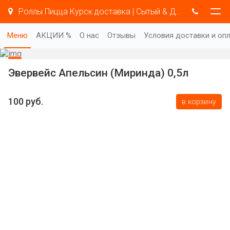
Роллы Пицца Курск доставка | Сытый & Добрый
Меню
АКЦИИ %
О нас
Отзывы
Условия доставки и оп
Эвервейс Апельсин (Миринда) 0,5л
100 руб.
в корзину