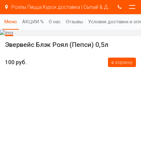
Роллы Пицца Курск доставка | Сытый & Добрый
Меню
АКЦИИ %
О нас
Отзывы
Условия доставки и оп
Эвервейс Блэк Роял (Пепси) 0,5л
100 руб.
в корзину