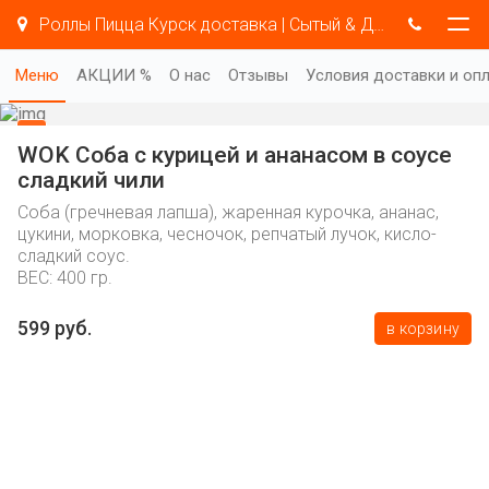
Роллы Пицца Курск доставка | Сытый & Добрый
Меню
АКЦИИ %
О нас
Отзывы
Условия доставки и оп
WOK Соба с курицей и ананасом в соусе
сладкий чили
Соба (гречневая лапша), жаренная курочка, ананас,
цукини, морковка, чесночок, репчатый лучок, кисло-
сладкий соус.
ВЕС: 400 гр.
599 руб.
в корзину